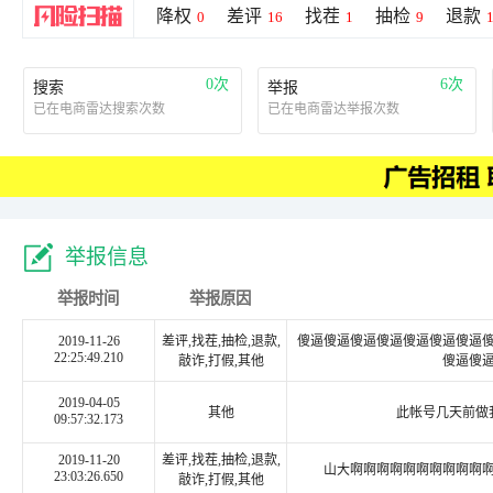
降权
差评
找茬
抽检
退款
0
16
1
9
0次
6次
搜索
举报
已在电商雷达搜索次数
已在电商雷达举报次数
举报信息
举报时间
举报原因
2019-11-26
差评,找茬,抽检,退款,
傻逼傻逼傻逼傻逼傻逼傻逼傻逼
22:25:49.210
敲诈,打假,其他
傻逼傻
2019-04-05
其他
此帐号几天前做
09:57:32.173
2019-11-20
差评,找茬,抽检,退款,
山大啊啊啊啊啊啊啊啊啊啊
23:03:26.650
敲诈,打假,其他