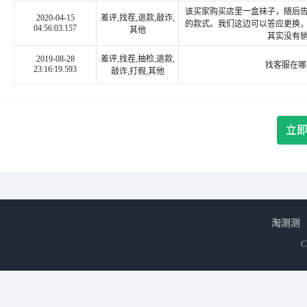
该买家购买店里一盒袜子，随后
2020-04-15
差评,找茬,退款,敲诈,
的款式。我们这边可以答应更换
04:56:03.157
其他
其实没有
2019-08-28
差评,找茬,抽检,退款,
找客服在哪
23:16:19.593
敲诈,打假,其他
立
淘测测
C