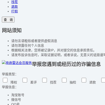
找茬
退款
打假
网站须知
请勿言语粗俗或者提供虚假消息
请勿泄露任何个人信息
根据相关法律，您将被记录IP，并对提交的信息承担责任。
请发布投诉信息时，采取证据证明，或者诉说，无意义的诋毁谩
举报您遇到或经历过的诈骗信息
举报类型：
降权
差评
找茬
抽检
退款
举报信息：
淘宝账号
微信号
QQ号