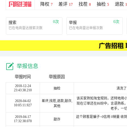
降权
差评
找茬
抽检
退款
7
17
8
5
0次
0次
搜索
举报
已在电商雷达搜索次数
已在电商雷达举报次数
举报信息
举报时间
举报原因
2018-12-24
抽检
清洗了11
23:43:38.210
该买家熟知淘宝规则，还特地用
2020-04-02
差评,找茬,退款,敲诈,
现在订单还在纠纷中，言语熟练
10:05:11.927
其他
老手，一
2019-04-17
这个顾客是骗子~0信用 0销量 收
敲诈
17:32:38.070